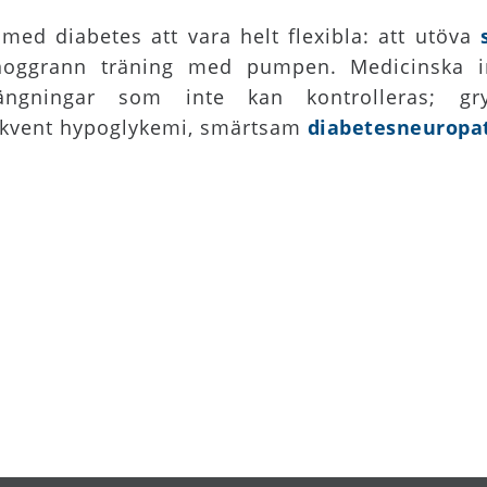
 med diabetes att vara helt flexibla: att utöva
r noggrann träning med pumpen. Medicinska i
gningar som inte kan kontrolleras; gryni
rekvent hypoglykemi, smärtsam
diabetesneuropa