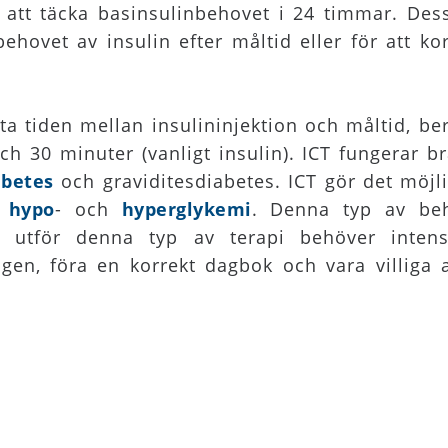
 att täcka basinsulinbehovet i 24 timmar. Des
behovet av insulin efter måltid eller för att k
 tiden mellan insulininjektion och måltid, be
ch 30 minuter (vanligt insulin). ICT fungerar 
abetes
och graviditesdiabetes. ICT gör det möjli
e
hypo
- och
hyperglykemi
. Denna typ av beh
om utför denna typ av terapi behöver inten
en, föra en korrekt dagbok och vara villiga at