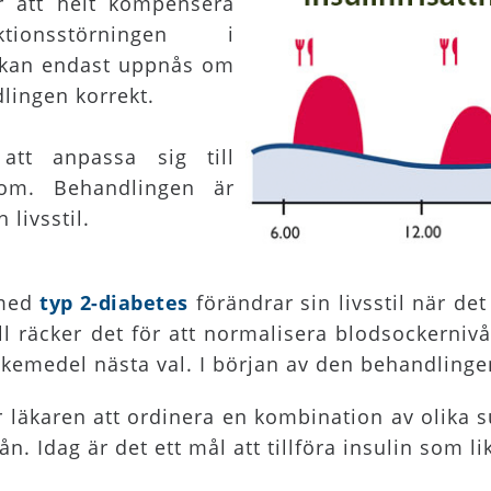
r att helt kompensera
onsstörningen i
 kan endast uppnås om
lingen korrekt.
att anpassa sig till
tom. Behandlingen är
livsstil.
 med
typ 2-diabetes
förändrar sin livsstil när det
fall räcker det för att normalisera blodsockerniv
kemedel nästa val. I början av den behandlinge
r läkaren att ordinera en kombination av olika 
vån. Idag är det ett mål att tillföra insulin som 