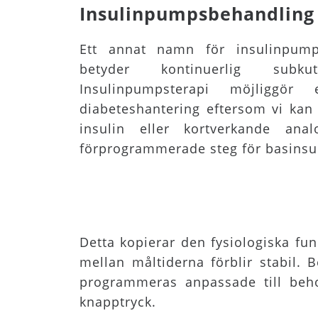
Insulinpumpsbehandling 
Ett annat namn för insulinpumpt
betyder kontinuerlig subkuta
Insulinpumpsterapi möjliggör 
diabeteshantering eftersom vi kan ti
insulin eller kortverkande an
förprogrammerade steg för basinsu
Detta kopierar den fysiologiska fun
mellan måltiderna förblir stabil.
programmeras anpassade till beho
knapptryck.