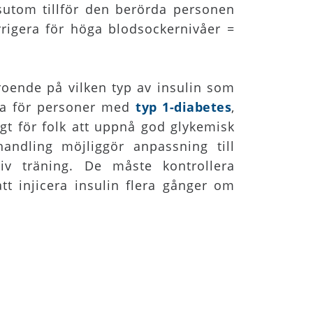
sutom tillför den berörda personen
orrigera för höga blodsockernivåer =
roende på vilken typ av insulin som
bra för personer med
typ 1-diabetes
,
gt för folk att uppnå god glykemisk
andling möjliggör anpassning till
siv träning. De måste kontrollera
t injicera insulin flera gånger om