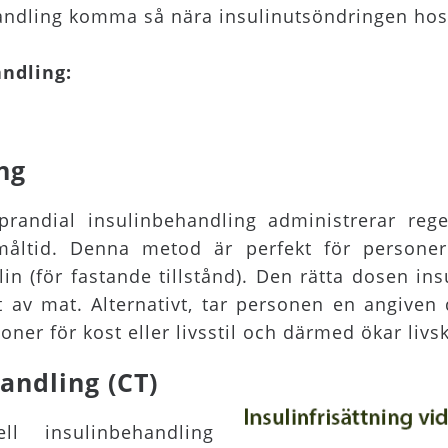
ndling komma så nära insulinutsöndringen hos 
andling:
ng
andial insulinbehandling administrerar regel
åltid. Denna metod är perfekt för persone
lin (för fastande tillstånd). Den rätta dosen in
 av mat. Alternativt, tar personen en angiven d
oner för kost eller livsstil och därmed ökar livsk
andling (CT)
l insulinbehandling