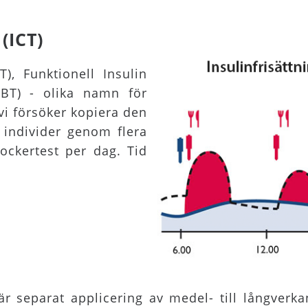
(ICT)
T), Funktionell Insulin
(BBT) - olika namn för
vi försöker kopiera den
 individer genom flera
sockertest per dag. Tid
r separat applicering av medel- till långverka