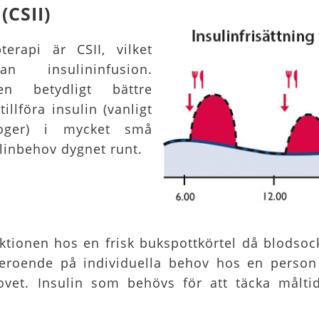
(CSII)
erapi är CSII, vilket
n insulininfusion.
en betydligt bättre
llföra insulin (vanligt
aloger) i mycket små
linbehov dygnet runt.
ktionen hos en frisk bukspottkörtel då blodsock
 Beroende på individuella behov hos en perso
vet. Insulin som behövs för att täcka måltid