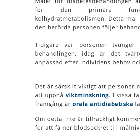
Målet för diabetesbehandlingen ä
för den primära funkti
kolhydratmetabolismen. Detta mål
den berörda personen följer behand
Tidigare var personen tvungen 
behandlingen, idag är det tvär
anpassad efter individens behov och 
Det är särskilt viktigt att personer
att uppnå
viktminskning
. I vissa 
framgång är
orala antidiabetiska
lä
Om detta inte är tillräckligt komme
för att få ner blodsockret till målni